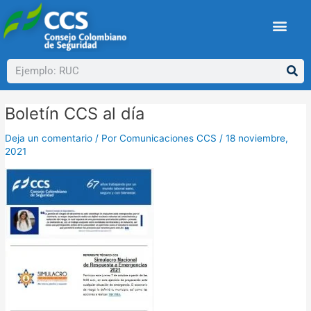
Ir
Navegación
al
de
contenido
entradas
Buscar
Boletín CCS al día
Deja un comentario
/ Por
Comunicaciones CCS
/
18 noviembre,
2021