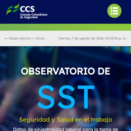
»» Observatorio »» Inicio
viernes, 7 de agosto de 2026, 01:33:34 p. m.
OBSERVATORIO DE
SST
Seguridad y Salud en el trabajo
Datos de siniestralidad laboral para la toma de