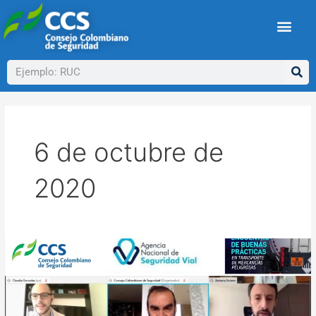
Ir
al
contenido
Buscar
6 de octubre de
2020
Encuentro
de
Buenas
Prácticas
de