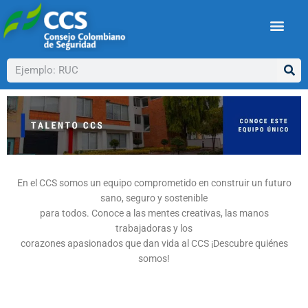
Ir
al
contenido
Buscar
En el CCS somos un equipo comprometido en construir un futuro
sano, seguro y sostenible
para todos. Conoce a las mentes creativas, las manos
trabajadoras y los
corazones apasionados que dan vida al CCS ¡Descubre quiénes
somos!