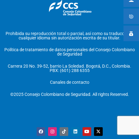
Prohibida su reproducción total o parcial, así como su traducción a
cualquier idioma sin autorización escrita de su titular.
Política de tratamiento de datos personales del Consejo Colombiano
de Seguridad
Carrera 20 No. 39-52, barrio La Soledad. Bogotá, D.C., Colombia.
PBX: (601) 288 6355
Canales de contacto
©2025 Consejo Colombiano de Seguridad. All rights Reserved.
F
I
T
L
Y
X
a
n
i
i
o
-
c
s
k
n
u
t