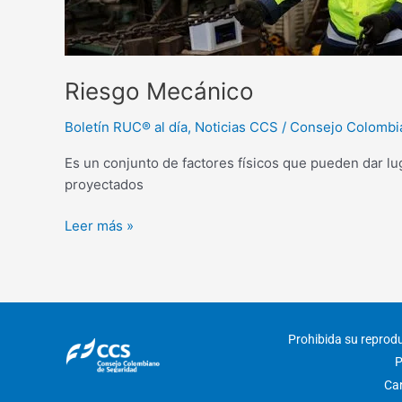
Riesgo Mecánico
Boletín RUC® al día
,
Noticias CCS
/
Consejo Colombi
Es un conjunto de factores físicos que pueden dar lu
proyectados
Leer más »
Prohibida su reproduc
P
Car