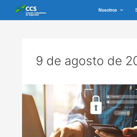
Ir
Nosotros
al
contenido
9 de agosto de 2
Cómo
registrar
en
el
portal
RUC®
planes