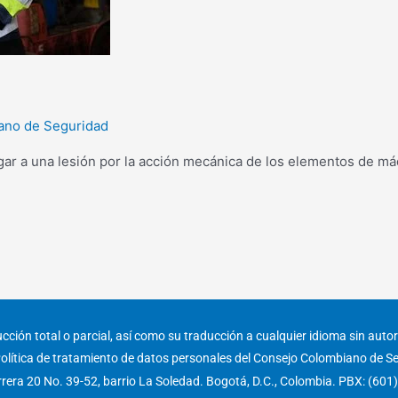
ano de Seguridad
gar a una lesión por la acción mecánica de los elementos de má
ción total o parcial, así como su traducción a cualquier idioma sin autori
olítica de tratamiento de datos personales del Consejo Colombiano de S
rera 20 No. 39-52, barrio La Soledad. Bogotá, D.C., Colombia. PBX: (601