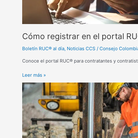
de
acción
ante
las
no
Cómo registrar en el portal R
conformidades
de
Boletín RUC® al día
,
Noticias CCS
/
Consejo Colombi
auditoría
Conoce el portal RUC® para contratantes y contratist
Leer más »
Amputación
por
atrapamiento
en
actividad
de
mantenimiento
de