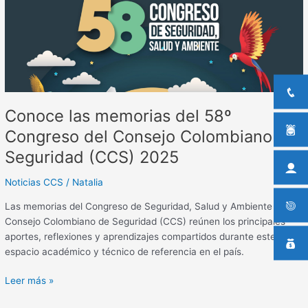
Congreso
del
Consejo
Colombiano
de
Seguridad
(CCS)
Conoce las memorias del 58º
2025
Congreso del Consejo Colombiano de
Seguridad (CCS) 2025
Noticias CCS
/
Natalia
Las memorias del Congreso de Seguridad, Salud y Ambiente del
Consejo Colombiano de Seguridad (CCS) reúnen los principales
aportes, reflexiones y aprendizajes compartidos durante este
espacio académico y técnico de referencia en el país.
Leer más »