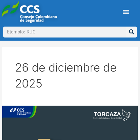
Ir
al
contenido
Buscar
26 de diciembre de
2025
Conoce
las
memorias
del
58º