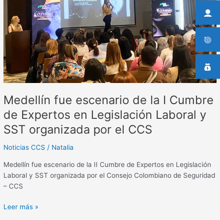
de
la
I
Cumbre
de
Expertos
en
Legislación
Laboral
Medellín fue escenario de la I Cumbre
y
SST
de Expertos en Legislación Laboral y
organizada
SST organizada por el CCS
por
el
Noticias CCS
/
Natalia
CCS
Medellín fue escenario de la II Cumbre de Expertos en Legislación
Laboral y SST organizada por el Consejo Colombiano de Seguridad
– CCS
Leer más »