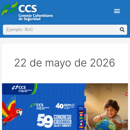
Ir
al
contenido
Buscar
22 de mayo de 2026
¡Agéndate!
Llega
el
59
Congreso
de
seguridad,