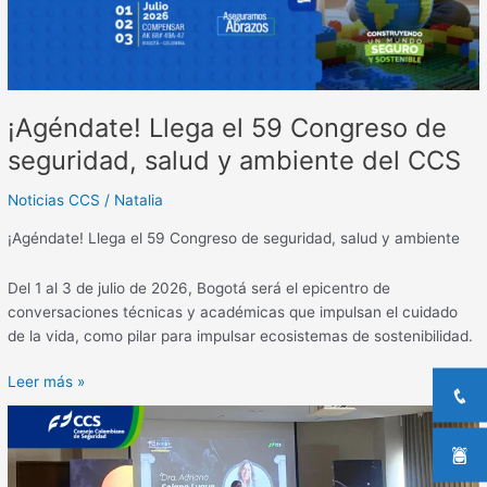
salud
y
ambiente
del
CCS
¡Agéndate! Llega el 59 Congreso de
seguridad, salud y ambiente del CCS
Noticias CCS
/
Natalia
¡Agéndate! Llega el 59 Congreso de seguridad, salud y ambiente
Del 1 al 3 de julio de 2026, Bogotá será el epicentro de
conversaciones técnicas y académicas que impulsan el cuidado
de la vida, como pilar para impulsar ecosistemas de sostenibilidad.
Leer más »
Medellín
fue
escenario