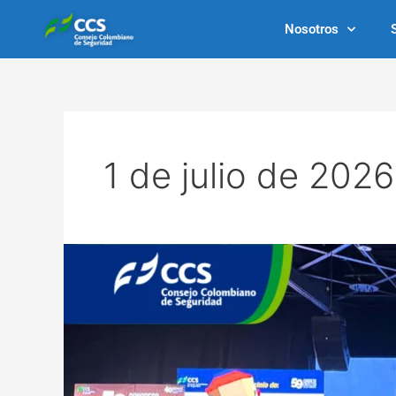
Ir
Nosotros
al
contenido
1 de julio de 2026
Bogotá
es
el
epicentro
de
la
prevención