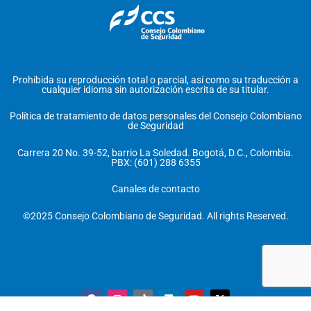
Prohibida su reproducción total o parcial, así como su traducción a
cualquier idioma sin autorización escrita de su titular.
Política de tratamiento de datos personales del Consejo Colombiano
de Seguridad
Carrera 20 No. 39-52, barrio La Soledad. Bogotá, D.C., Colombia.
PBX: (601) 288 6355
Canales de contacto
©2025 Consejo Colombiano de Seguridad. All rights Reserved.
F
I
T
L
Y
X
a
n
i
i
o
-