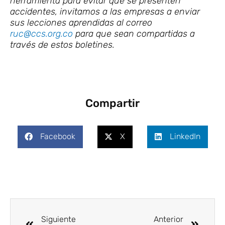
herramienta para evitar que se presenten
accidentes, invitamos a las empresas a enviar
sus lecciones aprendidas al correo
ruc@ccs.org.co
para que sean compartidas a
través de estos boletines.
Compartir
Facebook
X
LinkedIn
Ant
Siguie
Siguiente
Anterior