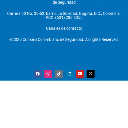
de Seguridad
Carrera 20 No. 39-52, barrio La Soledad. Bogotá, D.C., Colombia.
PBX: (601) 288 6355
Canales de contacto
©2025 Consejo Colombiano de Seguridad. All rights Reserved.
F
I
T
L
Y
X
a
n
i
i
o
-
c
s
k
n
u
t
e
t
t
k
t
w
b
a
o
e
u
i
o
g
k
d
b
t
o
r
i
e
t
k
a
n
e
m
r