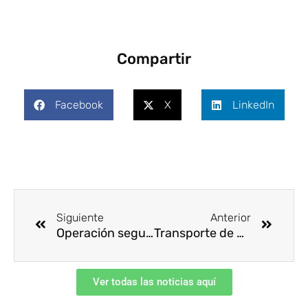
Compartir
Facebook
X
LinkedIn
Ant
Siguie
Siguiente
Anterior
Operación segura de camión grúa
Transporte de mercancías peligrosas
Ver todas las noticias aquí