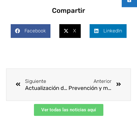
Compartir
Facebook
X
LinkedIn
Ant
Siguie
Siguiente
Anterior
Actualización de contratantes y elementos particulares
Prevención y manejo de la tenosinovitis en el entorno laboral
Ver todas las noticias aquí