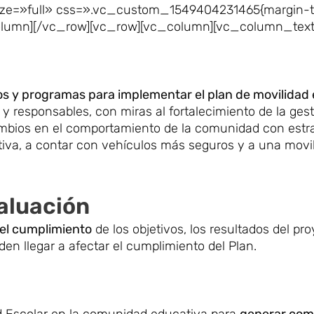
ze=»full» css=».vc_custom_1549404231465{margin-t
_column][/vc_row][vc_row][vc_column][vc_column_text
s y programas para implementar el plan de movilidad e
y responsables, con miras al fortalecimiento de la ges
cambios en el comportamiento de la comunidad con estr
iva, a contar con vehículos más seguros y a una movil
valuación
r el cumplimiento
de los objetivos, los resultados del pro
en llegar a afectar el cumplimiento del Plan.
ad Escolar en la comunidad educativa para
generar com