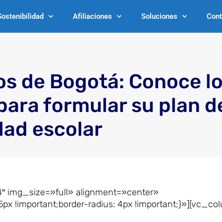
Sostenibilidad
Afiliaciones
Soluciones
Cont
os de Bogotá: Conoce lo
para formular su plan d
dad escolar
″ img_size=»full» alignment=»center»
 !important;border-radius: 4px !important;}»][vc_co