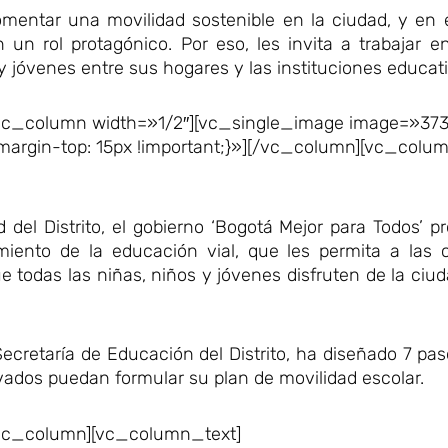
omentar una movilidad sostenible en la ciudad, y en 
n un rol protagónico. Por eso, les invita a trabajar 
 jóvenes entre sus hogares y las instituciones educati
vc_column width=»1/2″][vc_single_image image=»373
rgin-top: 15px !important;}»][/vc_column][vc_colu
d del Distrito, el gobierno ‘Bogotá Mejor para Todos’
cimiento de la educación vial, que les permita a las
ue todas las niñas, niños y jóvenes disfruten de la ciu
a Secretaría de Educación del Distrito, ha diseñado 7 pa
rivados puedan formular su plan de movilidad escolar.
vc_column][vc_column_text]