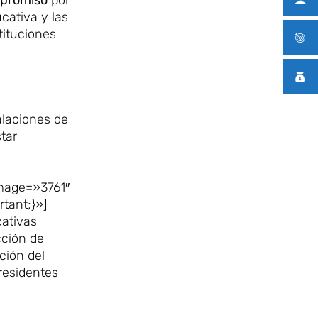
cativa y las
tituciones
alaciones de
star
mage=»3761″
tant;}»]
cativas
ección de
ción del
presidentes