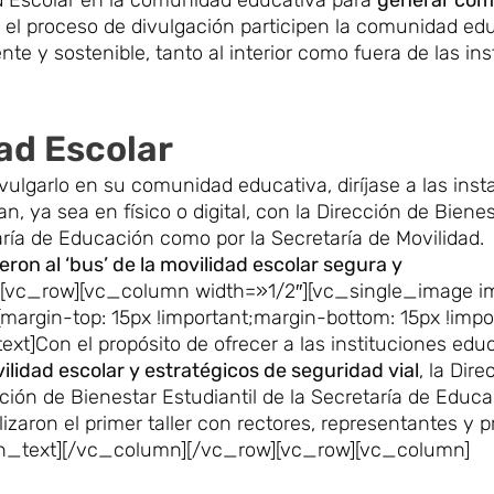
 el proceso de divulgación participen la comunidad edu
 y sostenible, tanto al interior como fuera de las ins
dad Escolar
vulgarlo en su comunidad educativa, diríjase a las inst
an, ya sea en físico o digital, con la Dirección de Biene
taría de Educación como por la Secretaría de Movilidad.
on al ‘bus’ de la movilidad escolar segura y
[vc_row][vc_column width=»1/2″][vc_single_image i
gin-top: 15px !important;margin-bottom: 15px !impor
]Con el propósito de ofrecer a las instituciones edu
ilidad escolar y estratégicos de seguridad vial
, la Dir
ción de Bienestar Estudiantil de la Secretaría de Educa
ealizaron el primer taller con rectores, representantes y 
umn_text][/vc_column][/vc_row][vc_row][vc_column]