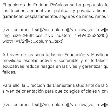
El gobierno de Enrique Peñalosa se ha propuesto f
instituciones educativas, públicas y privadas, tiene
garanticen desplazamientos seguros de niñas, niños y
[/vc_column_text][/vc_column][/vc_row][vc_row][
img_size=»full» css=».vc_custom_1549402526210{ma
width=»1/2″][vc_column_text]
A través de las secretarías de Educación y Movilida
movilidad escolar activa y sostenible y el fortale
educativas reducir riesgos en las vías y garantizar q
felices.
Para ello, la Dirección de Bienestar Estudiantil de l
sirven de orientación para que colegios oficiales y p
[/vc_column_text][/vc_column][/vc_row][vc_row][