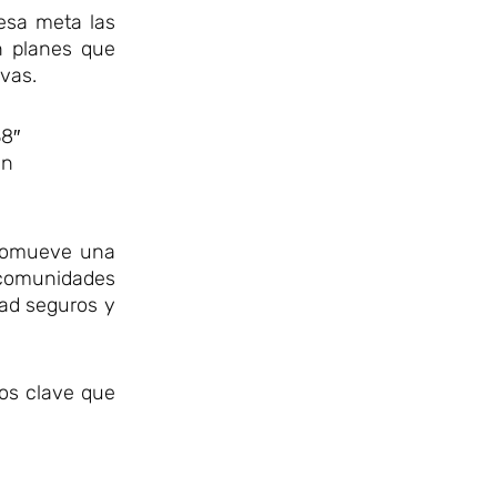
esa meta las
en planes que
vas.
8″
mn
 promueve una
 comunidades
dad seguros y
sos clave que