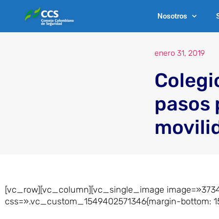
Ir
Nosotros
al
contenido
enero 31, 2019
Colegi
pasos 
movili
[vc_row][vc_column][vc_single_image image=»3734
css=».vc_custom_1549402571346{margin-bottom: 15px