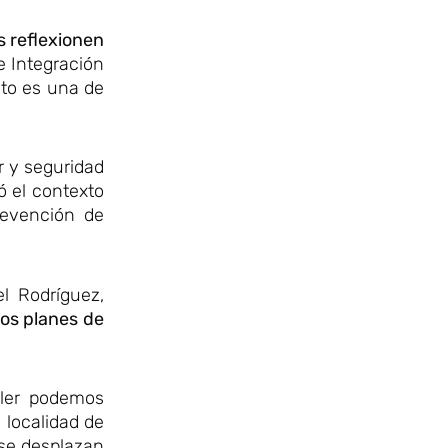
 reflexionen
e Integración
nto es una de
r y seguridad
ó el contexto
revención de
l Rodríguez,
los planes de
ller podemos
 localidad de
 se desplazan