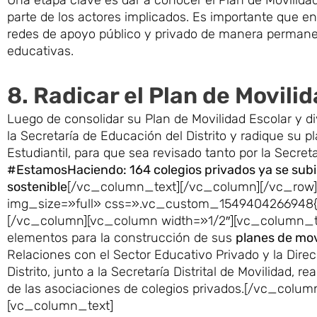
parte de los actores implicados. Es importante que en
redes de apoyo público y privado de manera permanente
educativas.
8. Radicar el Plan de Movili
Luego de consolidar su Plan de Movilidad Escolar y di
la Secretaría de Educación del Distrito y radique su pl
Estudiantil, para que sea revisado tanto por la Secre
#EstamosHaciendo: 164 colegios privados ya se subier
sostenible
[/vc_column_text][/vc_column][/vc_row]
img_size=»full» css=».vc_custom_1549404266948{mar
[/vc_column][vc_column width=»1/2″][vc_column_text
elementos para la construcción de sus
planes de mov
Relaciones con el Sector Educativo Privado y la Direc
Distrito, junto a la Secretaría Distrital de Movilidad, r
de las asociaciones de colegios privados.[/vc_col
[vc_column_text]