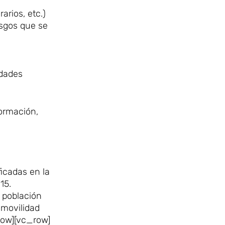
arios, etc.)
esgos que se
idades
formación,
ficadas en la
15.
a población
 movilidad
row][vc_row]