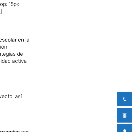
op: 15px
]
scolar en la
tión
ategias de
idad activa
yecto, así
promiso
por