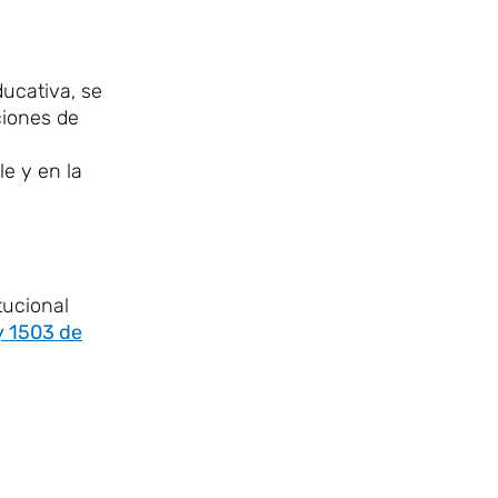
ucativa, se
ciones de
le y en la
tucional
y 1503 de