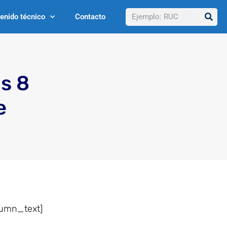
Buscar
enido técnico
Contacto
s 8
e
lumn_text]