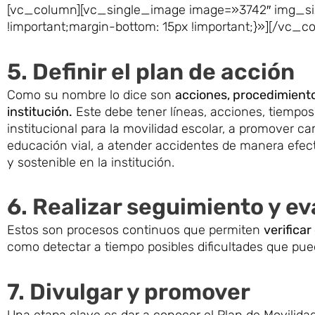
[vc_column][vc_single_image image=»3742″ img_si
!important;margin-bottom: 15px !important;}»][/vc
5. Definir el plan de acción
Como su nombre lo dice son
acciones, procedimiento
institución.
Este debe tener líneas, acciones, tiempos 
institucional para la movilidad escolar, a promover 
educación vial, a atender accidentes de manera efect
y sostenible en la institución.
6. Realizar seguimiento y e
Estos son procesos continuos que permiten
verifica
como detectar a tiempo posibles dificultades que pued
7. Divulgar y promover
Una etapa clave es dar a conocer el Plan de Movilid