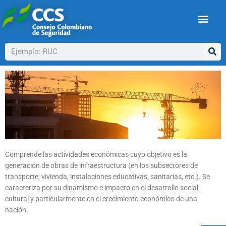
Ir
al
contenido
Buscar
Comprende las actividades económicas cuyo objetivo es la
generación de obras de infraestructura (en los subsectores de
transporte, vivienda, instalaciones educativas, sanitarias, etc.). Se
caracteriza por su dinamismo e impacto en el desarrollo social,
cultural y particularmente en el crecimiento económico de una
nación.