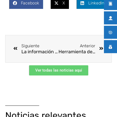
Facebook
X
LinkedIn
Ant
Siguie
Siguiente
Anterior
La información es la guía para ir tomando y adaptando medidas
​​Herramienta de Autoevaluación Dto 2157 de 2017​
Ver todas las noticias aquí
Noticias relevantes