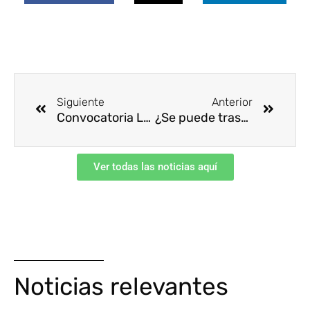
Ant
Siguie
Siguiente
Anterior
Convocatoria LXXIII Asamblea General Afiliados CCS
¿Se puede trasmitir COVID-19 a través de la comida, el agua, las superficies, y las mascotas?
Ver todas las noticias aquí
Noticias relevantes