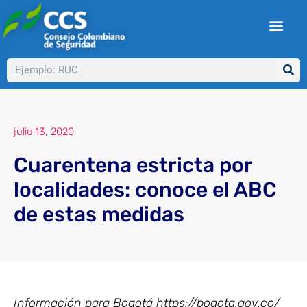
Ir
al
contenido
Buscar
julio 13, 2020
Cuarentena estricta por
localidades: conoce el ABC
de estas medidas
Información para Bogotá https://bogota.gov.co/