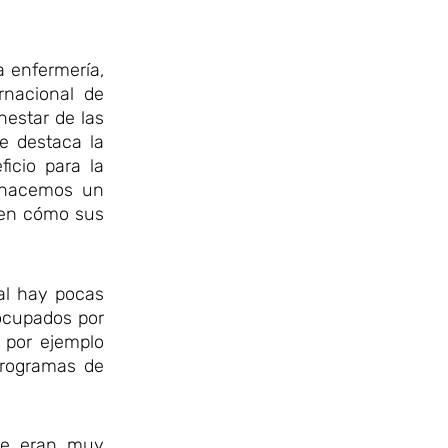
a enfermería,
rnacional de
nestar de las
e destaca la
icio para la
y hacemos un
rven cómo sus
al hay pocas
 ocupados por
 por ejemplo
programas de
que eran muy