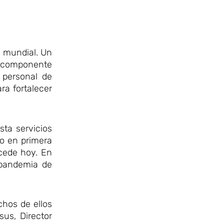
l mundial. Un
l componente
 personal de
ra fortalecer
ta servicios
do en primera
cede hoy. En
 pandemia de
chos de ellos
us, Director