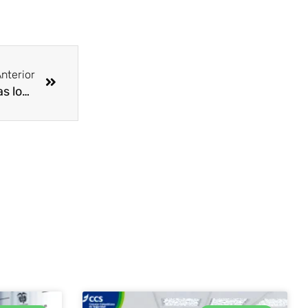
Siguiente
nterior
Buenas prácticas sanitarias y de SST en cadenas logísticas y productivas de minas y energía