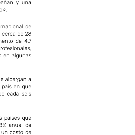
mpeñan y una
o».
ernacional de
 cerca de 28
mento de 4,7
rofesionales,
mo en algunas
ue albergan a
l país en que
de cada seis
s países que
 8% anual de
a un costo de