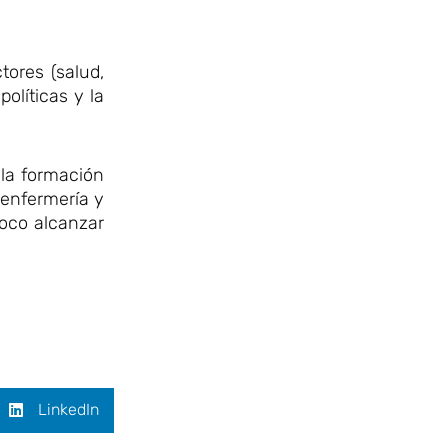
tores (salud,
olíticas y la
 la formación
a enfermería y
poco alcanzar
LinkedIn