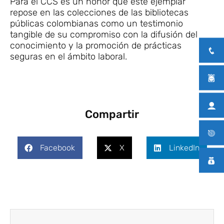
Para el CCS es un honor que este ejemplar
repose en las colecciones de las bibliotecas
públicas colombianas como un testimonio
tangible de su compromiso con la difusión del
conocimiento y la promoción de prácticas
seguras en el ámbito laboral.
Compartir
Facebook
X
LinkedIn
Ant
Siguie