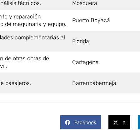
álisis técnicos.
Mosquera
to y reparación
Puerto Boyacá
do de maquinaria y equipo.
idades complementarias al
Florida
n de otras obras de
Cartagena
vil.
e pasajeros.
Barrancabermeja
Facebook
X