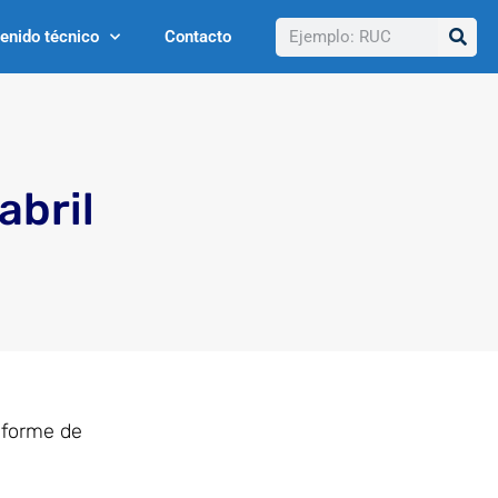
Buscar
enido técnico
Contacto
abril
iforme de