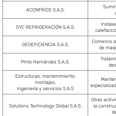
Sumini
ACONFRÍOS S.A.S.
Instala
SYC REFRIGERACIÓN S.A.S.
calefacci
Comercio al
GEOEFICIENCIA S.A.S.
de maqu
Tratami
Pinto Hernández S.A.S.
des
Estructuras, mantenimiento,
Manten
montajes,
especializa
ingeniería y servicios S.A.S
Otras activ
Solutions Technology Global S.A.S.
la constru
de