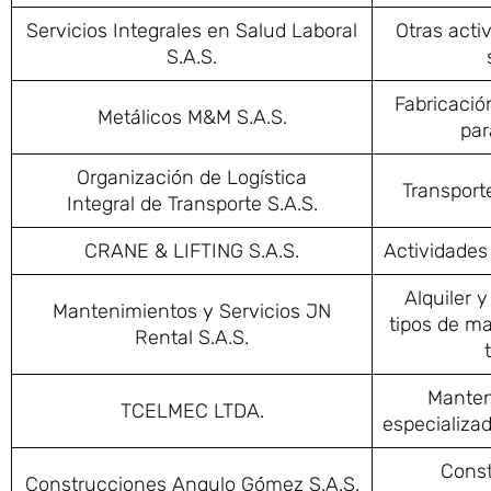
Servicios Integrales en Salud Laboral
Otras acti
S.A.S.
Fabricació
Metálicos M&M S.A.S.
par
Organización de Logística
Transporte
Integral de Transporte S.A.S.
CRANE & LIFTING S.A.S.
Actividades 
Alquiler 
Mantenimientos y Servicios JN
tipos de m
Rental S.A.S.
Manten
TCELMEC LTDA.
especializa
Const
Construcciones Angulo Gómez S.A.S.