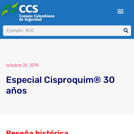
Ir
al
contenido
Buscar
octubre 21, 2019
Especial Cisproquim® 30
años
Reseña histórica