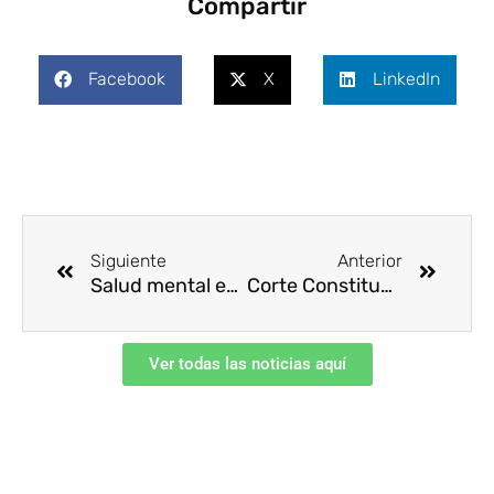
Compartir
Facebook
X
LinkedIn
Ant
Siguie
Siguiente
Anterior
Salud mental en el lugar de trabajo
Corte Constitucional avala la adhesión de Colombia a la OCDE
Ver todas las noticias aquí