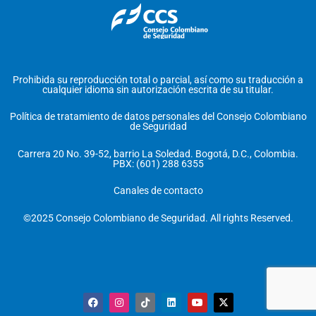
Prohibida su reproducción total o parcial, así como su traducción a
cualquier idioma sin autorización escrita de su titular.
Política de tratamiento de datos personales del Consejo Colombiano
de Seguridad
Carrera 20 No. 39-52, barrio La Soledad. Bogotá, D.C., Colombia.
PBX: (601) 288 6355
Canales de contacto
©2025 Consejo Colombiano de Seguridad. All rights Reserved.
F
I
T
L
Y
X
a
n
i
i
o
-