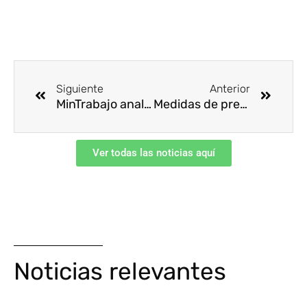
Ant
Siguie
Siguiente
Anterior
MinTrabajo analiza reapertura de centros de capacitación para trabajo en alturas
Medidas de prevención para el sector comercio ante la reactivación
Ver todas las noticias aquí
Noticias relevantes