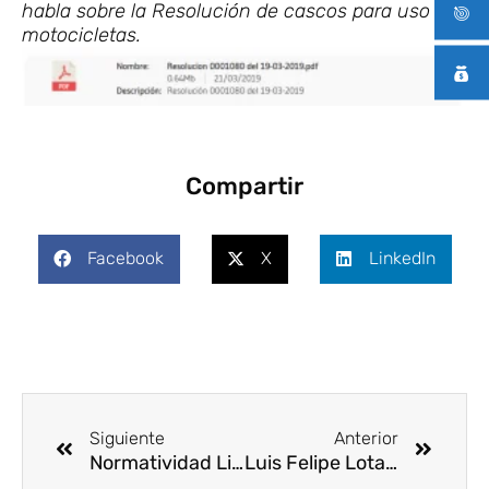
habla sobre la Resolución de cascos para uso de
motocicletas.
Compartir
Facebook
X
LinkedIn
Ant
Siguie
Siguiente
Anterior
Normatividad Licencia de Maternidad
Luis Felipe Lota, nuevo director de la Agencia Nacional de Seguridad Vial