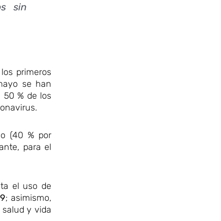
s sin
los primeros
 mayo se han
l 50 % de los
ronavirus.
yo (40 % por
nte, para el
ta el uso de
19
; asimismo,
 salud y vida