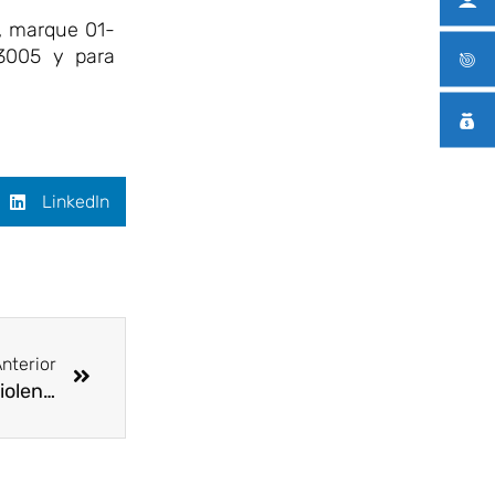
a, marque 01-
-3005 y para
LinkedIn
Siguiente
nterior
OIT y ONU Mujeres: Es hora de decir basta a la violencia y el acoso laboral en América Latina y el Caribe