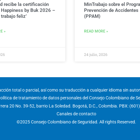
 recibe la certificación
MinTrabajo sobre el Progr
g Happiness by Buk 2026 –
Prevención de Accidentes
trabajo feliz’
(PPAM)
E »
READ MORE »
026
24 julio, 2026
ción total o parcial, así como su traducción a cualquier idioma sin autori
olítica de tratamiento de datos personales del Consejo Colombiano de S
rera 20 No. 39-52, barrio La Soledad. Bogotá, D.C., Colombia. PBX: (601
Canales de contacto
©2025 Consejo Colombiano de Seguridad. All rights Reserved.