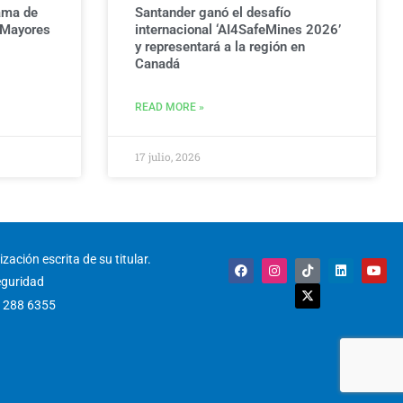
ama de
Santander ganó el desafío
 Mayores
internacional ‘AI4SafeMines 2026’
y representará a la región en
Canadá
READ MORE »
17 julio, 2026
zación escrita de su titular.
F
I
T
X
L
Y
a
n
i
-
i
o
eguridad
c
s
k
t
n
u
e
t
t
w
k
t
) 288 6355
b
a
o
i
e
u
o
g
k
t
d
b
o
r
t
i
e
k
a
e
n
m
r