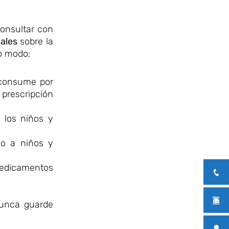
consultar con
iales
sobre la
o modo:
 consume por
 prescripción
 los niños y
so a niños y
medicamentos
Nunca guarde