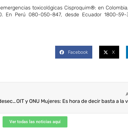
 de emergencias toxicológicas Cisproquim®: en Colombi
920. En Perú 080-050-847, desde Ecuador 1800-59
Facebook
X
A
La OMS alerta que el incremento rápido de los desechos electrónicos afecta a la salud de millones de niños
Ver todas las noticias aquí