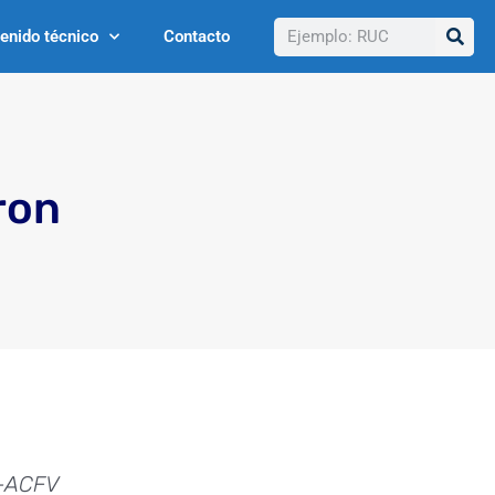
Buscar
enido técnico
Contacto
ron
 -ACFV