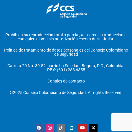
Prohibida su reproducción total o parcial, así como su traducción a
cualquier idioma sin autorización escrita de su titular.
Política de tratamiento de datos personales del Consejo Colombiano
de Seguridad
Carrera 20 No. 39-52, barrio La Soledad. Bogotá, D.C., Colombia.
PBX: (601) 288 6355
Canales de contacto
©2025 Consejo Colombiano de Seguridad. All rights Reserved.
F
I
T
L
Y
X
a
n
i
i
o
-