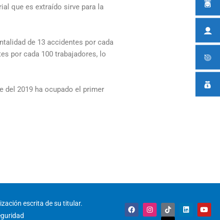
al que es extraído sirve para la
ntalidad de 13 accidentes por cada
es por cada 100 trabajadores, lo
re del 2019 ha ocupado el primer
zación escrita de su titular.
F
I
T
X
L
Y
a
n
i
-
i
o
eguridad
c
s
k
t
n
u