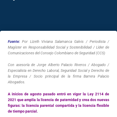
Fuente:
Por Lizeth Viviana Salamanca Galvis / Periodista /
Magíster en Responsabilidad Social y Sostenibilidad / Líder de
Comunicaciones del Consejo Colombiano de Seguridad (CCS)
Con asesoría de Jorge Alberto Palacio Riveros / Abogado /
Especialista en Derecho Laboral, Seguridad Social y Derecho
de
la Empresa / Socio principal de la firma Barrera Palacio
Abogados.
A inicios de agosto pasado entró en vigor la Ley 2114 de
2021 que amplía la licencia de paternidad y crea dos nuevas
figuras: la licencia parental compartida y la licencia flexible
de tiempo parcial.