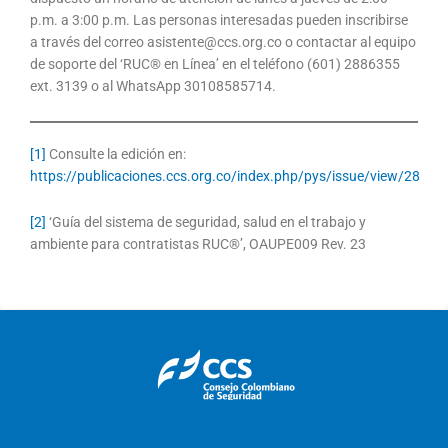
p.m. a 3:00 p.m. Las personas interesadas pueden inscribirse
a través del correo asistente@ccs.org.co o contactar al equipo
de soporte del ‘RUC® en Línea’ en el teléfono (601) 2886355
ext. 3139 o al WhatsApp 30108585714.
[1]
Consulte la edición en:
https://publicaciones.ccs.org.co/index.php/pys/issue/view/28
[2]
‘Guía del sistema de seguridad, salud en el trabajo y
ambiente para contratistas RUC®’, OAUPE009 Rev. 23