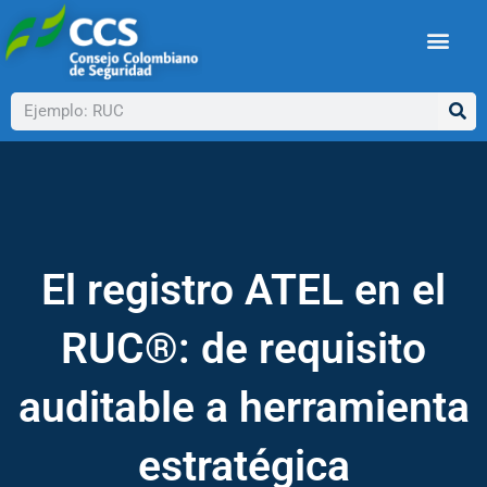
Ir
al
contenido
Buscar
El registro ATEL en el
RUC®: de requisito
auditable a herramienta
estratégica