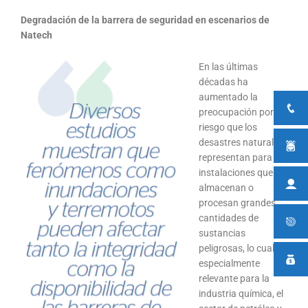
Degradación de la barrera de seguridad en escenarios de
Natech
En las últimas
décadas ha
aumentado la
preocupación por el
riesgo que los
desastres naturales
representan para
instalaciones que
almacenan o
procesan grandes
cantidades de
sustancias
peligrosas, lo cual es
especialmente
relevante para la
industria química, el