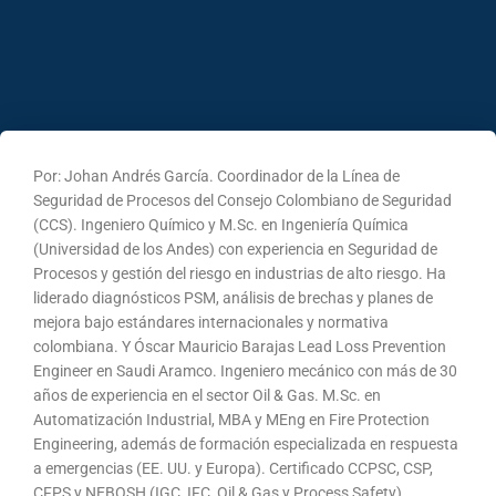
Por: Johan Andrés García. Coordinador de la Línea de
Seguridad de Procesos del Consejo Colombiano de Seguridad
(CCS). Ingeniero Químico y M.Sc. en Ingeniería Química
(Universidad de los Andes) con experiencia en Seguridad de
Procesos y gestión del riesgo en industrias de alto riesgo. Ha
liderado diagnósticos PSM, análisis de brechas y planes de
mejora bajo estándares internacionales y normativa
colombiana. Y Óscar Mauricio Barajas Lead Loss Prevention
Engineer en Saudi Aramco. Ingeniero mecánico con más de 30
años de experiencia en el sector Oil & Gas. M.Sc. en
Automatización Industrial, MBA y MEng en Fire Protection
Engineering, además de formación especializada en respuesta
a emergencias (EE. UU. y Europa). Certificado CCPSC, CSP,
CFPS y NEBOSH (IGC, IFC, Oil & Gas y Process Safety).