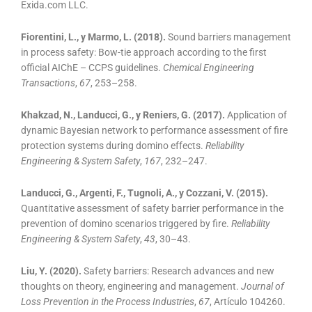
Exida.com LLC.
Fiorentini, L., y Marmo, L. (2018).
Sound barriers management
in process safety: Bow-tie approach according to the first
official AIChE – CCPS guidelines.
Chemical Engineering
Transactions
,
67
, 253–258.
Khakzad, N., Landucci, G., y Reniers, G. (2017).
Application of
dynamic Bayesian network to performance assessment of fire
protection systems during domino effects.
Reliability
Engineering & System Safety
,
167
, 232–247.
Landucci, G., Argenti, F., Tugnoli, A., y Cozzani, V. (2015).
Quantitative assessment of safety barrier performance in the
prevention of domino scenarios triggered by fire.
Reliability
Engineering & System Safety
,
43
, 30–43.
Liu, Y. (2020).
Safety barriers: Research advances and new
thoughts on theory, engineering and management.
Journal of
Loss Prevention in the Process Industries
,
67
, Artículo 104260.