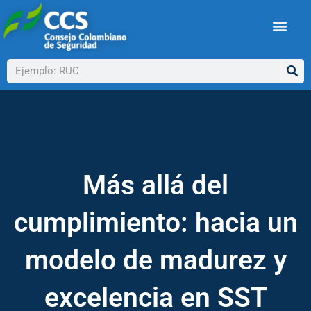
Ir
al
contenido
Buscar
Más allá del
cumplimiento: hacia un
modelo de madurez y
excelencia en SST