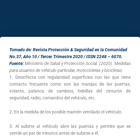
Tomado de: Revista Protección & Seguridad en la Comunidad
No.37, Año 10 / Tercer Trimestre 2020 / ISSN 2248 – 6070.
Fuente:
Ministerio de Salud y Protección Social. (2020). Medidas
para usuarios de vehículo particular, motocicletas y bicicletas.
1. Desinfecta con regularidad superficies con las que tiene
contacto frecuente como son las manijas de las puertas,
volante, palanca de cambios, hebillas del cinturón de
seguridad, radio, comandos del vehículo, etc.
2. En la medida de los posible mantén ventilado el vehículo.
3. Al subirte al vehículo abre las puertas y permite que se
ventile un par de minutos antes de subirse a él.