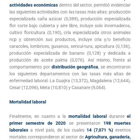
actividades económicas
dentro del sector, permitió evidenciar
las siguientes actividades con las tasas más altas: producción
especializada caña azúcar (0,389), producción especializada
flor corte bajo cubierta y aire libre, incluye solo invernaderos,
cultivo floricultura (0,190), cría especializada otros animales
ncp y obtención sus productos, incluye cría y/o beneficio
caracoles, lombrices, gusanos, sericul-tura, apicultura (0,136),
producción especializada de banano (0,128) y dedicada a
producción de aceite palma (0,076). Así mismo, frente al
comportamiento por
distribución geográfica
, se encontraron
los siguientes departamentos con las tasas más altas de
enfermedad laboral: La Guajira (13,372), Magdalena (12,644),
Cesar (12,096), Meta (10,810) y Casanare (9,064).
Mortalidad laboral
Finalmente, en cuanto a la
mortalidad laboral
durante
el
primer semestre de 2020
se presentaron
198 muertes
laborales
a nivel país, de los cuales
14 (7,071 %)
eventos
mortales correspondieron al sector de
Agricultura, ganadería,