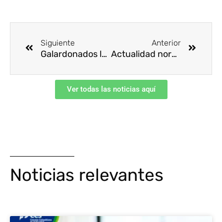
Ant
Siguie
Siguiente
Anterior
Galardonados los mejores en SSTA
Actualidad normativa: Decretada ley que prohíbe el asbesto
Ver todas las noticias aquí
Noticias relevantes