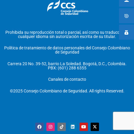
Prohibida su reproducción total o parcial, así como su traducción a
cualquier idioma sin autorización escrita de su titular.
Política de tratamiento de datos personales del Consejo Colombiano
de Seguridad
Carrera 20 No. 39-52, barrio La Soledad. Bogotá, D.C., Colombia.
PBX: (601) 288 6355
Canales de contacto
©2025 Consejo Colombiano de Seguridad. All rights Reserved.
F
I
T
L
Y
X
a
n
i
i
o
-
c
s
k
n
u
t