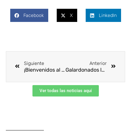
Facebook
X
LinkedIn
Ant
Siguie
Siguiente
Anterior
¡Bienvenidos al 52 Congreso de Seguridad, Salud y Ambiente!
Galardonados los mejores en SSTA
Ver todas las noticias aquí