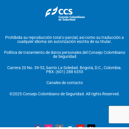
Prohibida su reproducción total o parcial, así como su traducción a
cualquier idioma sin autorización escrita de su titular.
Política de tratamiento de datos personales del Consejo Colombiano
de Seguridad
Carrera 20 No. 39-52, barrio La Soledad. Bogotá, D.C., Colombia.
PBX: (601) 288 6355
Canales de contacto
©2025 Consejo Colombiano de Seguridad. All rights Reserved.
F
I
T
L
Y
X