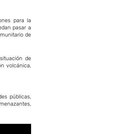
ones para la
edan pasar a
omunitario de
 situación de
ón volcánica,
des públicas,
 amenazantes,