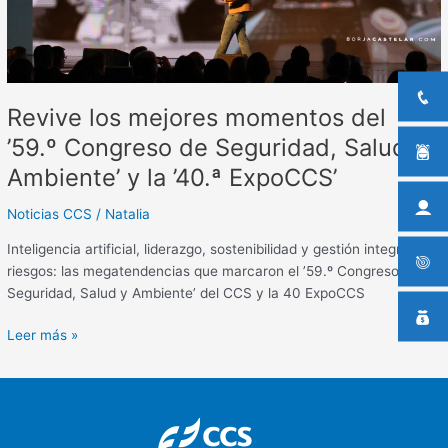
de
Seguridad,
Salud
y
Ambiente’
Revive los mejores momentos del
y
la
’59.º Congreso de Seguridad, Salud y
’40.ª
Ambiente’ y la ’40.ª ExpoCCS’
ExpoCCS’
Noticias CCS
/
Natalia
Inteligencia artificial, liderazgo, sostenibilidad y gestión integral de
riesgos: las megatendencias que marcaron el ’59.º Congreso de
Seguridad, Salud y Ambiente’ del CCS y la 40 ExpoCCS
Leer más »