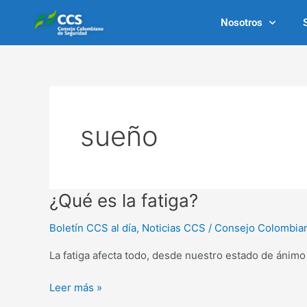
Ir
Nosotros
al
contenido
sueño
¿Qué
¿Qué es la fatiga?
es
Boletín CCS al día
,
Noticias CCS
/
Consejo Colombia
la
fatiga?
La fatiga afecta todo, desde nuestro estado de ánimo 
Leer más »