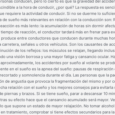
personas conducen, pero lo cierto es que la gravedad del accid
ndible a la hora de conducir, ¿por qué? La respuesta es sencil
ue requiere la actividad de conducir. Si no se duerme lo sufici
lta de sueño más relevantes en relación con la conducción son: R
 reacción es más lento: la acumulación de horas sin dormir afect
 tiempo de reacción, el conductor tardará más en frenar para ev
 se produce entre conductores que conducen durante muchas h
a carretera, señales u otros vehículos. Son los causantes de ac
inución de los reflejos: los músculos se relajan, llegando incl
ndo una visión borrosa y una mayor fatiga y cansancio ocular. H
s aproximadamente, los accidentes por sueño al volante se prod
mente en el sueño es la apnea del sueño: pausas de respiració
recortado y somnolencia durante el día. Las personas que la 
ón de angustia que provoca la fragmentación del mismo y por c
trecha relación con el sueño y los mejores consejos para evita
 de piernas y brazos. Si se tiene sueño, parar a descansar 10 min
tras su efecto hace que el cansancio acumulado será mayor. Venti
 lo que supone un estado de mayor relajación. No tomar alcoho
 en tratamiento, comprobar si tiene efectos secundarios para l