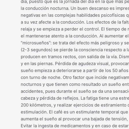
día, puesto que es la jornada del día en la que más 
la conducción nocturna. Un buen descanso es impresci
negativas en las complejas habilidades psicofísicas q
a su vez afecte a la conducción. Los efectos de la fa
relaja y se empieza a perder el control. El tiempo de
el mantenerse atento a la conducción. Al aumentar el
“microsueños”: se trata del efecto más peligroso y
(2-3 segundos) se pierde la consciencia respecto a l
producen en tramos rectos, con salida de la vía. Dism
y en las piernas. Pérdida de agudeza visual, provoca
sueño empieza a deteriorarse a partir de los 50 año
con turno de noche. Otro factor que incide negativa
nocturnos y que tienen como resultado un sueño ent
accidentes, pues durante el sueño se da una sensaci
cabeza y pérdida de reflejos. La fatiga tiene una es
200 kilómetros, y realizar ejercicios de estiramiento
estimulación. El café es un estimulante temporal que 
aumenta el sueño al provocar una bajada de tensión,
Evitar la ingesta de medicamentos y en caso de estar