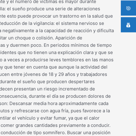
ente y el número de víctimas es mayor durante
la: el sueño produce una serie de alteraciones
ente esto puede provocar un trastorno en la salud que
educción de la vigilancia: el sistema nervioso se
a negativamente a la capacidad de reacción y dificulta
itar un choque o colisión. Aparición de
oras y duermen poco. En periodos mínimos de tiempo
cidentes que no tienen una explicación clara y que se
uso a veces a producirse leves temblores en las manos
ay que tener en cuenta que aunque la actividad del
ucen entre jóvenes de 18 y 29 años y trabajadores
n durante el sueño que producen despertares
padecen presentan un riesgo incrementado de
onsecuencia, durante el día se producen dolores de
rla son: Descansar media hora aproximadamente cada
utos y refrescarse con agua fría, pues favorece a la
lar el vehículo y evitar fumar, ya que el calor
l comer grandes cantidades previamente a conducir.
a conducción de tipo somnífero. Buscar una posición