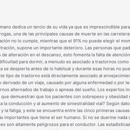
umano dedica un tercio de su vida ya que es imprescindible para 
drogas, una de las principales causas de muerte en las carretera
población no lo cumple, mientras que el 91% no puede elegir e
ntración, supone un importante deterioro. Las personas que pa
 de alteración en el descanso, esto fomenta la falta de atenció
 dificultad para dormir, a menudo es asociado a trastornos como
 se despierta antes de lo habitual y durante esas horas no pued
Este tipo de trastorno está directamente asociado al envejecimien
o derivado de un viaje, causado por alguna enfermedad o por l
urnos alternados de trabajo o apneas del sueño. Los expertos i
s que demuestran que los pacientes con sobrepeso y obesidad
 la conducción y al aumento de siniestralidad vial? Según dato
y la fatiga, y este se encuentra entre las cinco primeras causa
ás importantes que tiene el ser humano. Si no se duerme nada o
les son altamente peligrosos para el conductor. Las estadístic