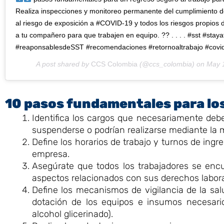
Realiza inspecciones y monitoreo permanente del cumplimiento de
al riesgo de exposición a #COVID-19 y todos los riesgos propios 
a tu compañero para que trabajen en equipo. ?? . . . . #sst #st
#reaponsablesdeSST #recomendaciones #retornoaltrabajo #covi
A post shared by
CCS Colombia
(@ccs_colombia) on
May 
10 pasos fundamentales para lo
Identifica los cargos que necesariamente debe
suspenderse o podrían realizarse mediante la 
Define los horarios de trabajo y turnos de ingre
empresa.
Asegúrate que todos los trabajadores se encu
aspectos relacionados con sus derechos labora
Define los mecanismos de vigilancia de la sal
dotación de los equipos e insumos necesario
alcohol glicerinado).