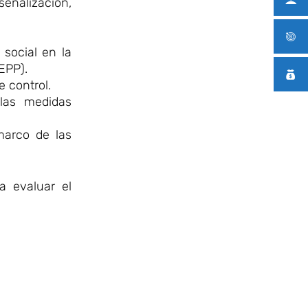
señalización,
 social en la
EPP).
 control.
las medidas
marco de las
a evaluar el