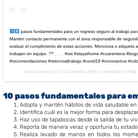
pasos fundamentales para un regreso seguro al trabajo 
Mantén contacto permanente con el área responsable de segurida
evaluar el cumplimiento de estas acciones. Menciona o etiqueta 
trabajen en equipo. ?? . . . . #sst #stayathome #cuarentena #b
#recomendaciones #retornoaltrabajo #covid19 #coronavirus #col
A post shared by
CCS Colombia
(@ccs_colombia) on
May 
10 pasos fundamentales para e
Adopta y mantén hábitos de vida saludable en c
Identifica cuál es la mejor forma para desplazar
Haz uso de tapabocas desde la salida de tu viv
Reporta de manera veraz y oportuna tu estado 
Realiza lavado de manos en todos los moment