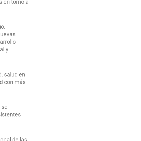
s en torno a
go,
 nuevas
arrollo
al y
d, salud en
dad con más
 se
sistentes
onal de las