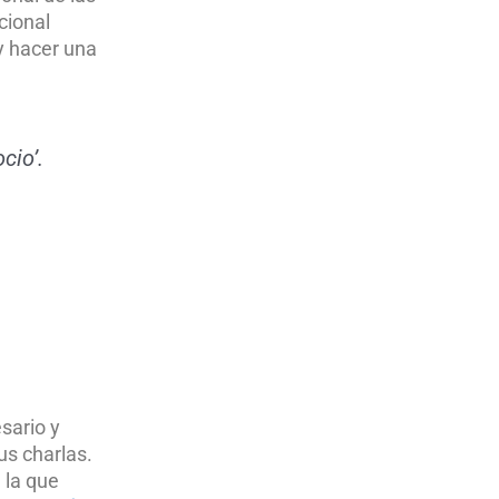
cional
 y hacer una
cio’.
sario y
us charlas.
 la que