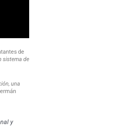
ntantes de
n sistema de
ción, una
 Germán
nal y