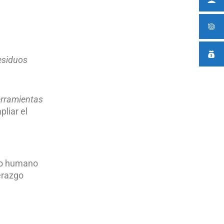
esiduos
rramientas
pliar el
nto humano
erazgo