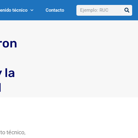
Buscar
enido técnico
Contacto
ron
 la
l
to técnico
,