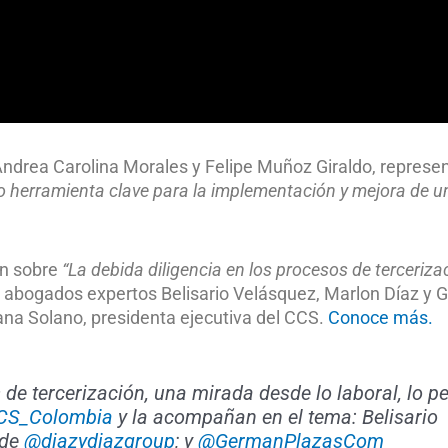
 Andrea Carolina Morales y Felipe Muñoz Giraldo, represe
 herramienta clave para la implementación y mejora de u
ón sobre
“La debida diligencia en los procesos de terceriza
 abogados expertos Belisario Velásquez, Marlon Díaz y
na Solano, presidenta ejecutiva del CCS.
Conoce más.
 de tercerización, una mirada desde lo laboral, lo pe
S_Colombia
y la acompañan en el tema: Belisario
 de
@diazydiazgroup
; y
@GermanPlazasCom