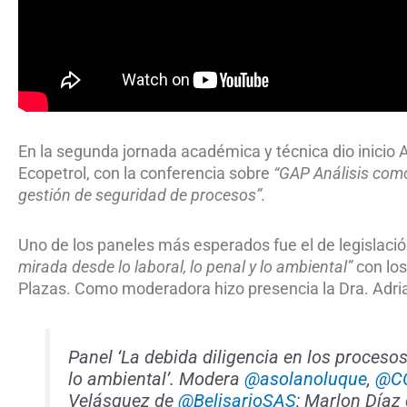
En la segunda jornada académica y técnica dio inicio
Ecopetrol, con la conferencia sobre
“GAP Análisis como
gestión de seguridad de procesos”.
Uno de los paneles más esperados fue el de legislaci
mirada desde lo laboral, lo penal y lo ambiental”
con los
Plazas. Como moderadora hizo presencia la Dra. Adria
Panel ‘La debida diligencia en los procesos
lo ambiental’. Modera
@asolanoluque
,
@CC
Velásquez de
@BelisarioSAS
; Marlon Díaz