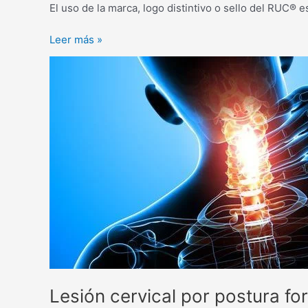
El uso de la marca, logo distintivo o sello del RUC®
Leer más »
Lesión
cervical
por
postura
forzada
Lesión cervical por postura fo