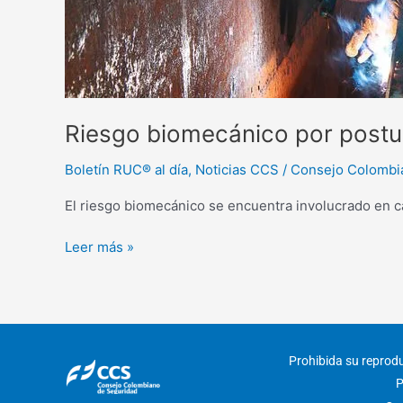
Riesgo biomecánico por postu
Boletín RUC® al día
,
Noticias CCS
/
Consejo Colombi
El riesgo biomecánico se encuentra involucrado en ca
Leer más »
Prohibida su reproduc
P