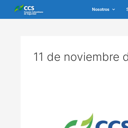
Ir
Nosotros
al
contenido
11 de noviembre 
Uso
del
logo
y
marca
del
RUC®