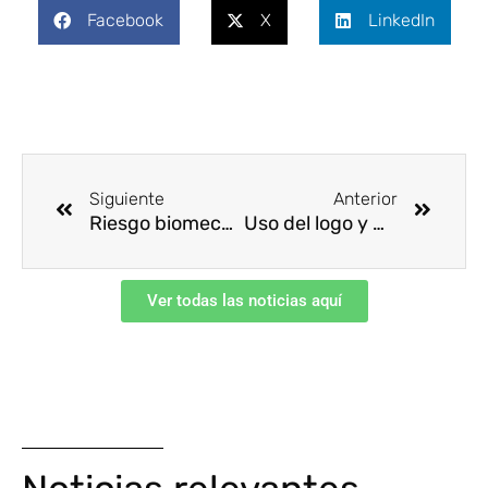
Facebook
X
LinkedIn
Ant
Siguie
Siguiente
Anterior
Riesgo biomecánico por posturas forzadas
Uso del logo y marca del RUC®
Ver todas las noticias aquí