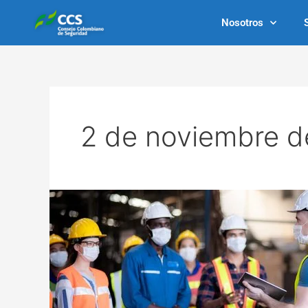
Ir
Nosotros
al
contenido
2 de noviembre d
Entornos
seguros
y
saludables