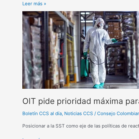
Leer más »
OIT
pide
prioridad
máxima
para
la
seguridad
y
salud
en
el
trabajo
OIT pide prioridad máxima para
en
América
Boletín CCS al día
,
Noticias CCS
/
Consejo Colombia
Latina
Posicionar a la SST como eje de las políticas de re
y
el