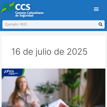
Ir
al
contenido
Buscar
16 de julio de 2025
Conozca
la
nueva
Ley
de
Salud
Mental