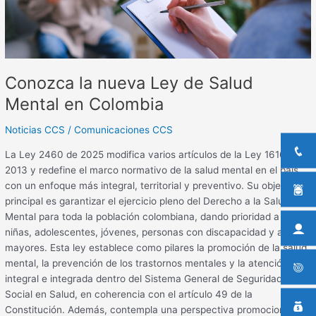
en
Colombia
Conozca la nueva Ley de Salud
Mental en Colombia
Noticias CCS
/
Comunicaciones CCS
La Ley 2460 de 2025 modifica varios artículos de la Ley 1616 de
2013 y redefine el marco normativo de la salud mental en el país
con un enfoque más integral, territorial y preventivo. Su objetivo
principal es garantizar el ejercicio pleno del Derecho a la Salud
Mental para toda la población colombiana, dando prioridad a niños,
niñas, adolescentes, jóvenes, personas con discapacidad y adultos
mayores. Esta ley establece como pilares la promoción de la salud
mental, la prevención de los trastornos mentales y la atención
integral e integrada dentro del Sistema General de Seguridad
Social en Salud, en coherencia con el artículo 49 de la
Constitución. Además, contempla una perspectiva promocional de