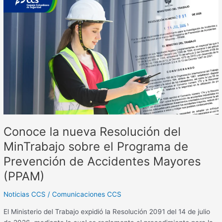
la
nueva
Resolución
del
MinTrabajo
sobre
el
Programa
de
Prevención
de
Conoce la nueva Resolución del
Accidentes
Mayores
MinTrabajo sobre el Programa de
(PPAM)
Prevención de Accidentes Mayores
(PPAM)
Noticias CCS
/
Comunicaciones CCS
El Ministerio del Trabajo expidió la Resolución 2091 del 14 de julio