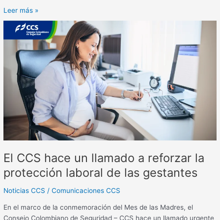
Leer más »
El
CCS
hace
un
llamado
a
reforzar
la
protección
laboral
de
las
El CCS hace un llamado a reforzar la
gestantes
protección laboral de las gestantes
Noticias CCS
/
Comunicaciones CCS
En el marco de la conmemoración del Mes de las Madres, el
Consejo Colombiano de Seguridad – CCS hace un llamado urgente