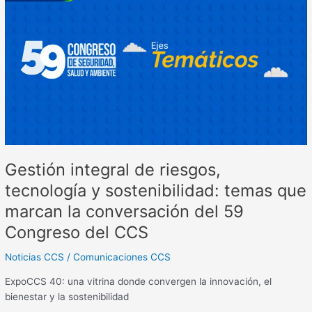
de
riesgos,
tecnología
y
sostenibilidad:
temas
que
marcan
la
conversación
Gestión integral de riesgos,
del
59
tecnología y sostenibilidad: temas que
Congreso
marcan la conversación del 59
del
CCS
Congreso del CCS
Noticias CCS
/
Comunicaciones CCS
ExpoCCS 40: una vitrina donde convergen la innovación, el
bienestar y la sostenibilidad