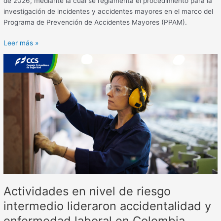
de 2026, mediante la cual se reglamenta el procedimiento para la
investigación de incidentes y accidentes mayores en el marco del
Programa de Prevención de Accidentes Mayores (PPAM).
Leer más »
Actividades
en
nivel
de
riesgo
intermedio
lideraron
accidentalidad
y
enfermedad
laboral
en
Actividades en nivel de riesgo
Colombia
durante
intermedio lideraron accidentalidad y
el
enfermedad laboral en Colombia