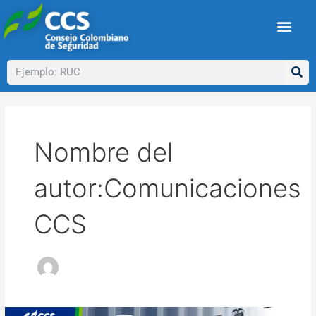
Ir
Paginación
al
de
contenido
entradas
Buscar
Nombre del
autor:Comunicaciones
CCS
Conoce