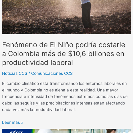
a
Colombia
más
de
$10,6
billones
Fenómeno de El Niño podría costarle
en
productividad
a Colombia más de $10,6 billones en
laboral
productividad laboral
Noticias CCS
/
Comunicaciones CCS
El cambio climático está transformando los entornos laborales en
el mundo y Colombia no es ajena a esta realidad. Una mayor
frecuencia e intensidad de fenómenos extremos como las olas de
calor, las sequías y las precipitaciones intensas están afectando
cada vez más la productividad laboral.
Leer más »
Solo