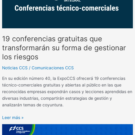
de
gestionar
los
riesgos
19 conferencias gratuitas que
transformarán su forma de gestionar
los riesgos
Noticias CCS
/
Comunicaciones CCS
En su edición número 40, la ExpoCCS ofrecerá 19 conferencias
técnico-comerciales gratuitas y abiertas al público en las que
reconocidas empresas expondrán casos y lecciones aprendidas en
diversas industrias, compartirán estrategias de gestión y
analizarán temas de coyuntura.
Leer más »
Gestión
integral