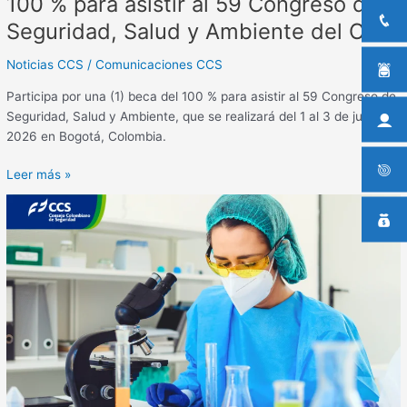
100 % para asistir al 59 Congreso de
Seguridad,
Seguridad, Salud y Ambiente del CCS.
Salud
y
Noticias CCS
/
Comunicaciones CCS
Ambiente
del
Participa por una (1) beca del 100 % para asistir al 59 Congreso de
CCS.
Seguridad, Salud y Ambiente, que se realizará del 1 al 3 de julio de
2026 en Bogotá, Colombia.
Leer más »
Informe
de
emergencias
reportadas
a
CISPROQUIM®
2025