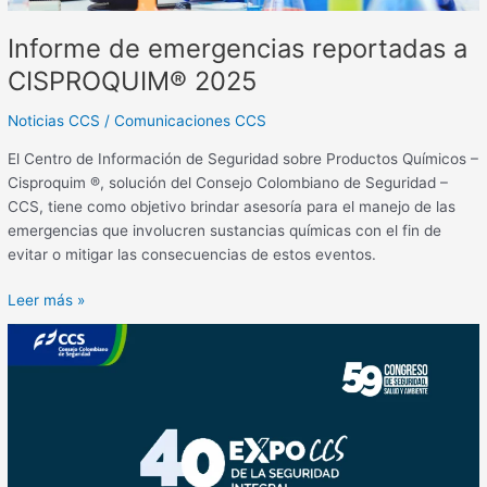
Informe de emergencias reportadas a
CISPROQUIM® 2025
Noticias CCS
/
Comunicaciones CCS
El Centro de Información de Seguridad sobre Productos Químicos –
Cisproquim ®, solución del Consejo Colombiano de Seguridad –
CCS, tiene como objetivo brindar asesoría para el manejo de las
emergencias que involucren sustancias químicas con el fin de
evitar o mitigar las consecuencias de estos eventos.
Leer más »
19
conferencias
gratuitas
que
transformarán
su
forma