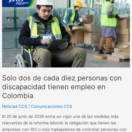
dos
de
cada
diez
personas
con
discapacidad
tienen
empleo
en
Colombia
Solo dos de cada diez personas con
discapacidad tienen empleo en
Colombia
Noticias CCS
/
Comunicaciones CCS
El 25 de junio de 2026 entra en vigor una de las medidas más
relevantes de la reforma laboral: la obligación que tienen las
empresas con 100 o más trabajadores de contratar personas con