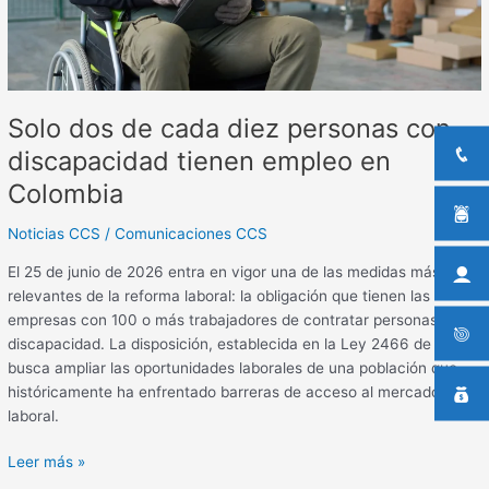
discapacidad
tienen
empleo
en
Colombia
Solo dos de cada diez personas con
discapacidad tienen empleo en
Colombia
Noticias CCS
/
Comunicaciones CCS
El 25 de junio de 2026 entra en vigor una de las medidas más
relevantes de la reforma laboral: la obligación que tienen las
empresas con 100 o más trabajadores de contratar personas con
discapacidad. La disposición, establecida en la Ley 2466 de 2025,
busca ampliar las oportunidades laborales de una población que
históricamente ha enfrentado barreras de acceso al mercado
laboral.
Leer más »