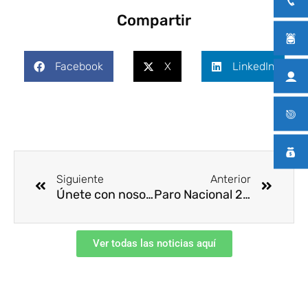
Compartir
Facebook
X
LinkedIn
Ant
Siguie
Siguiente
Anterior
Únete con nosotros a celebrar este día en todo Latinoamérica
Paro Nacional 21 de noviembre – Preparación y Alistamiento
Ver todas las noticias aquí